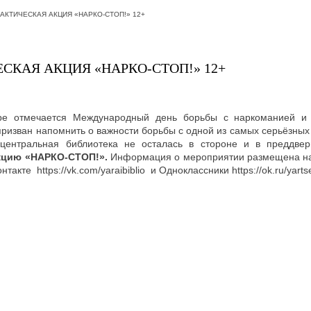
АКТИЧЕСКАЯ АКЦИЯ «НАРКО-СТОП!» 12+
СКАЯ АКЦИЯ «НАРКО-СТОП!» 12+
е отмечается Международный день борьбы с наркоманией и
 призван напомнить о важности борьбы с одной из самых серьёзны
 центральная библиотека не осталась в стороне и в преддвер
кцию «НАРКО-СТОП!».
Информация о мероприятии размещена на
такте https://vk.com/yaraibiblio и Одноклассники https://ok.ru/yarts