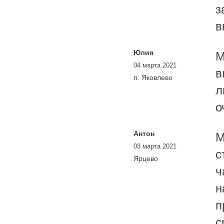
з
в
Юлия
М
04 марта 2021
в
п. Яковлево
л
о
Антон
М
03 марта 2021
с
Ярцево
ч
н
п
с