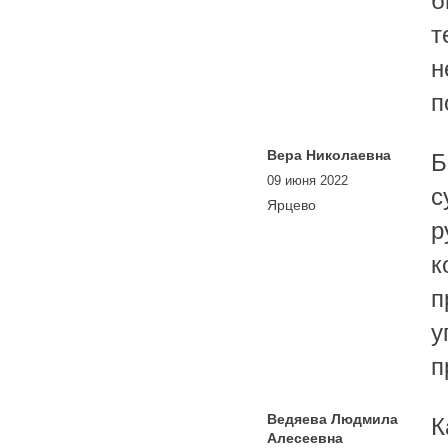
б
т
н
п
Вера Николаевна
Б
09 июня 2022
с
Ярцево
р
к
п
у
п
Ведяева Людмила
К
Алесеевна