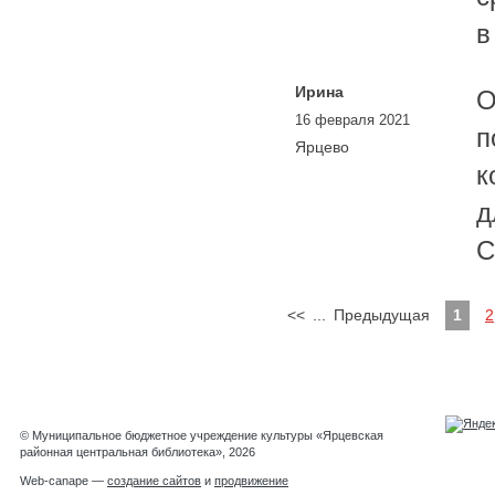
в
Ирина
О
16 февраля 2021
п
Ярцево
к
д
С
<<
...
Предыдущая
1
2
© Муниципальное бюджетное учреждение культуры «Ярцевская
районная центральная библиотека», 2026
Web-canape —
создание сайтов
и
продвижение