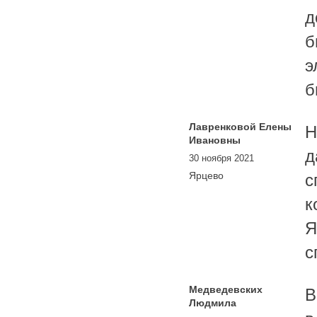
д
б
э
б
Лавренковой Елены
Н
Ивановны
д
30 ноября 2021
Ярцево
с
к
Я
с
Медведевских
В
Людмила