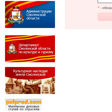
*
- обяза