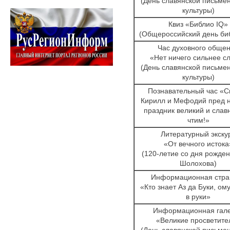
(День славянской письмен
культуры)
Квиз «Библио IQ»
(Общероссийский день би
Час духовного обще
«Нет ничего сильнее с
(День славянской письмен
культуры)
Познавательный час «С
Кирилл и Мефодий пред н
праздник великий и сла
чтим!»
Литературный экску
«От вечного истока
(120-летие со дня рожден
Шолохова)
Информационная стра
«Кто знает Аз да Буки, ому
в руки»
Информационная гал
«Великие просветите
(День славянской письмен