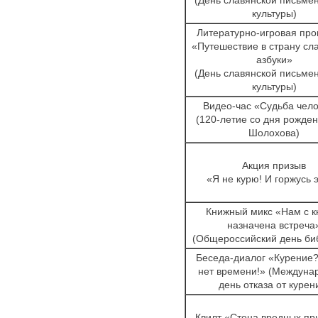
культуры)
Литературно-игровая пр
«Путешествие в страну сл
азбуки»
(День славянской письмен
культуры)
Видео-час «Судьба чел
(120-летие со дня рожден
Шолохова)
Акция призыв
«Я не курю! И горжусь 
Книжный микс «Нам с к
назначена встреча
(Общероссийский день би
Беседа-диалог «Курение?
нет времени!» (Междуна
день отказа от курен
Квилт «Стена вредных пр