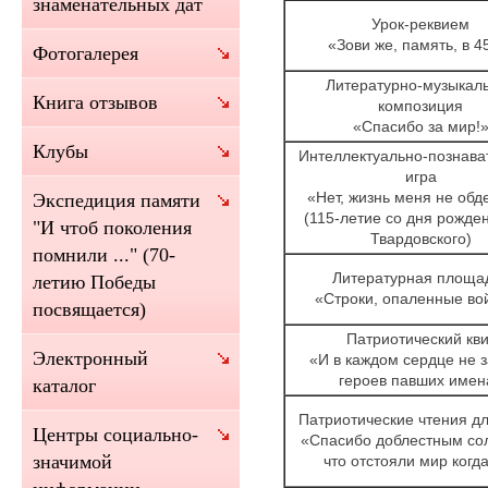
знаменательных дат
Урок-реквием
«Зови же, память, в 4
Фотогалерея
Литературно-музыкал
Книга отзывов
композиция
«Спасибо за мир!
Клубы
Интеллектуально-познава
игра
«Нет, жизнь меня не обд
Экспедиция памяти
(115-летие со дня рожден
"И чтоб поколения
Твардовского)
помнили ..." (70-
Литературная площа
летию Победы
«Строки, опаленные во
посвящается)
Патриотический кви
Электронный
«И в каждом сердце не 
героев павших имен
каталог
Патриотические чтения дл
Центры социально-
«Спасибо доблестным со
значимой
что отстояли мир когда