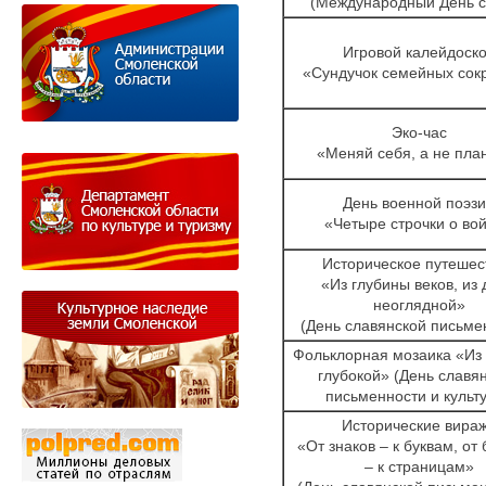
(Международный День с
Игровой калейдоск
«Сундучок семейных сок
Эко-час
«Меняй себя, а не пла
День военной поэз
«Четыре строчки о во
Историческое путешес
«Из глубины веков, из
неоглядной»
(День славянской письме
Фольклорная мозаика «Из
глубокой» (День славя
письменности и культ
Исторические вира
«От знаков – к буквам, от
– к страницам»