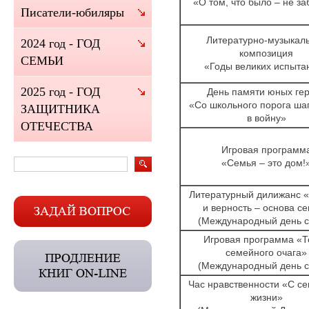
«О том, что было – не з
Писатели-юбиляры
Литературно-музыкал
2024 год - ГОД
композиция
СЕМЬИ
«Годы великих испыта
2025 год - ГОД
День памяти юных ге
«Со школьного порога ша
ЗАЩИТНИКА
в войну»
ОТЕЧЕСТВА
Игровая программ
«Семья – это дом!
Литературный дилижанс 
и верность – основа с
(Международный день с
Игровая программа «Т
семейного очага»
(Международный день с
Час нравственности «С се
жизни»