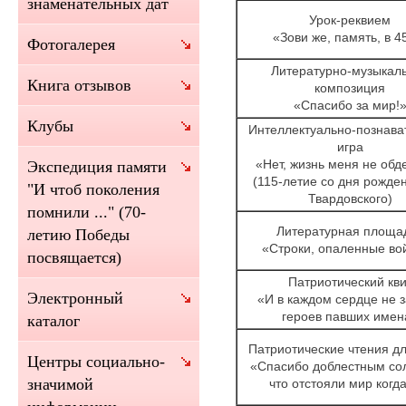
знаменательных дат
Урок-реквием
«Зови же, память, в 4
Фотогалерея
Литературно-музыкал
Книга отзывов
композиция
«Спасибо за мир!
Клубы
Интеллектуально-познава
игра
«Нет, жизнь меня не обд
Экспедиция памяти
(115-летие со дня рожден
"И чтоб поколения
Твардовского)
помнили ..." (70-
Литературная площа
летию Победы
«Строки, опаленные во
посвящается)
Патриотический кви
Электронный
«И в каждом сердце не 
героев павших имен
каталог
Патриотические чтения дл
Центры социально-
«Спасибо доблестным со
значимой
что отстояли мир когда