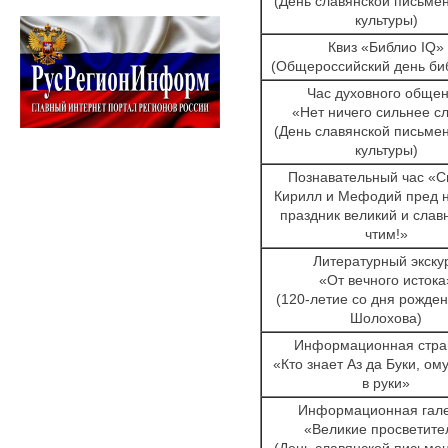
(День славянской письмен
культуры)
Квиз «Библио IQ»
(Общероссийский день би
Час духовного обще
«Нет ничего сильнее с
(День славянской письмен
культуры)
Познавательный час «С
Кирилл и Мефодий пред н
праздник великий и сла
чтим!»
Литературный экску
«От вечного истока
(120-летие со дня рожден
Шолохова)
Информационная стра
«Кто знает Аз да Буки, ому
в руки»
Информационная гал
«Великие просветите
(День славянской письмен