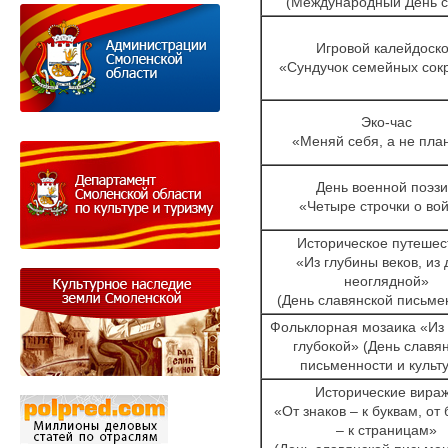
(Международный День с
Игровой калейдоск
«Сундучок семейных сок
Эко-час
«Меняй себя, а не пла
День военной поэз
«Четыре строчки о во
Историческое путешес
«Из глубины веков, из
неоглядной»
(День славянской письме
Фольклорная мозаика «Из
глубокой» (День славя
письменности и культ
Исторические вира
«От знаков – к буквам, от
– к страницам»