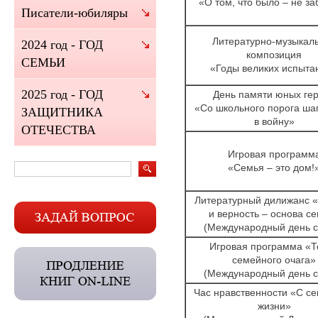
«О том, что было – не з
Писатели-юбиляры
Литературно-музыкал
2024 год - ГОД
композиция
СЕМЬИ
«Годы великих испыта
2025 год - ГОД
День памяти юных ге
«Со школьного порога ша
ЗАЩИТНИКА
в войну»
ОТЕЧЕСТВА
Игровая программ
«Семья – это дом!
Литературный дилижанс 
и верность – основа с
(Международный день с
Игровая программа «Т
семейного очага»
(Международный день с
Час нравственности «С се
жизни»