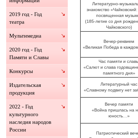
информации
Литературно-музыкал
знакомство «Чайковский:
2019 год - Год
посвященная музык
(185-летие со дня рожден
театра
Чайковского)
Мультимедиа
Вечер-реквием
«Великая Победа в каждом
2020 год - Год
Памяти и Славы
Час памяти и слав
«Салют и слава годовщин
Конкурсы
памятного дня»
Литературный час
Издательская
«Славному подвигу нет з
продукция
Вечер памяти
2022 - Год
«Война пришлась на 
культурного
юность…»
наследия народов
России
Патриотический веч