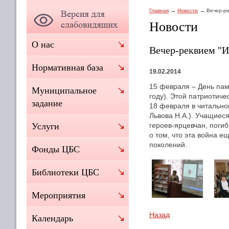
Главная
Новости
Вечер-ре
Новости
О нас
Вечер-реквием "И
Нормативная база
19.02.2014
15 февраля – День пам
Муниципальное
году). Этой патриотич
задание
18 февраля в читально
Львова Н.А.). Учащиес
героев-ярцевчан, погиб
Услуги
о том, что эта война е
поколений.
Фонды ЦБС
Библиотеки ЦБС
Мероприятия
Назад
Календарь