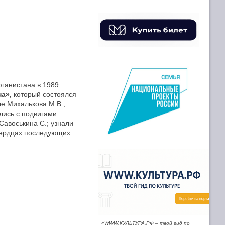
фганистана в 1989
а»,
который состоялся
е Михалькова М.В.,
лись с подвигами
 Савоськина С.; узнали
 сердцах последующих
«WWW.КУЛЬТУРА.РФ – твой гид по