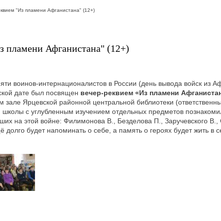
квием "Из пламени Афганистана" (12+)
з пламени Афганистана" (12+)
яти воинов-интернационалистов в России (день вывода войск из А
еской дате был посвящен
вечер-реквием «Из пламени Афганистан
м зале Ярцевской районной центральной библиотеки (ответственны
я школы с углубленным изучением отдельных предметов познакоми
ших на этой войне: Филимонова В., Безделова П., Заручевского В.,
щё долго будет напоминать о себе, а память о героях будет жить в