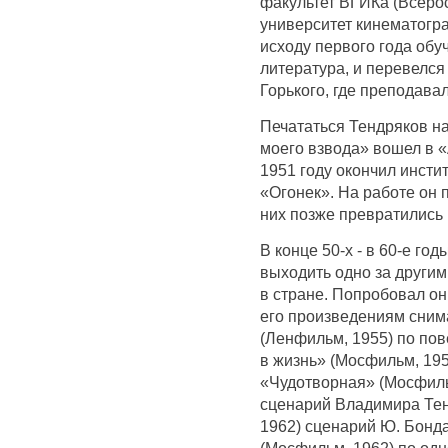
факультет ВГИКа (Всеро
университет кинематогра
исходу первого года обу
литература, и перевелся
Горького, где преподава
Печататься Тендряков на
моего взвода» вошел в 
1951 году окончил инсти
«Огонек». На работе он 
них позже превратились 
В конце 50-х - в 60-е г
выходить одно за други
в стране. Попробовал он 
его произведениям сним
(Ленфильм, 1955) по пов
в жизнь» (Мосфильм, 195
«Чудотворная» (Мосфиль
сценарий Владимира Тен
1962) сценарий Ю. Бонда
(Мосфильм, 1962) по одн