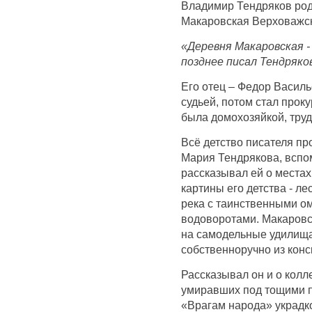
Владимир Тендряков род
Макаровская Верховажск
«Деревня Макаровская - 
позднее писал Тендряков
Его отец – Федор Васил
судьей, потом стал прок
была домохозяйкой, тр
Всё детство писателя пр
Мария Тендрякова, вспом
рассказывал ей о местах
картины его детства - ле
река с таинственными о
водоворотами. Макаровс
на самодельные удилища
собственноручно из конс
Рассказывал он и о колле
умиравших под тощими п
«Врагам народа» украдко