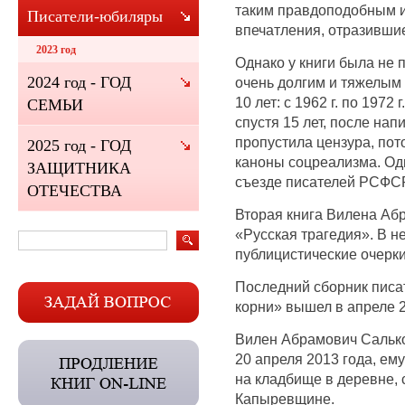
таким правдоподобным и
Писатели-юбиляры
впечатления, отразивши
2023 год
Однако у книги была не 
2024 год - ГОД
очень долгим и тяжелым 
10 лет: с 1962 г. по 1972 
СЕМЬИ
спустя 15 лет, после нап
пропустила цензура, пот
2025 год - ГОД
каноны соцреализма. Одн
ЗАЩИТНИКА
съезде писателей РСФСР
ОТЕЧЕСТВА
Вторая книга Вилена Аб
«Русская трагедия». В н
публицистические очерки
Последний сборник писа
корни» вышел в апреле 2
Вилен Абрамович Салько
20 апреля 2013 года, ем
на кладбище в деревне, 
Капыревщине.