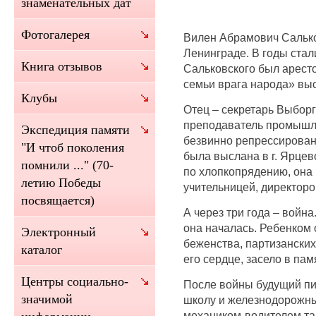
знаменательных дат
Фотогалерея
Вилен Абрамович Сальков
Ленинграде. В годы стал
Книга отзывов
Сальковского был аресто
семьи врага народа» выс
Клубы
Отец – секретарь Выборг
преподаватель промышле
Экспедиция памяти
безвинно репрессирован 
"И чтоб поколения
была выслана в г. Ярцев
помнили ..." (70-
по хлопкопрядению, она
летию Победы
учительницей, директор
посвящается)
А через три года – война
она началась. Ребенком 
Электронный
беженства, партизанских
каталог
его сердце, засело в пам
Центры социально-
После войны будущий пи
значимой
школу и железнодорожны
механиком-водителем тан