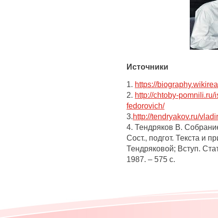
Источники
1.
https://biography.wiki
2.
http://chtoby-pomnili.ru/
fedorovich/
3.
http://tendryakov.ru/vlad
4. Тендряков В. Собрание 
Сост., подгот. Текста и 
Тендряковой; Вступ. Стат
1987. – 575 с.