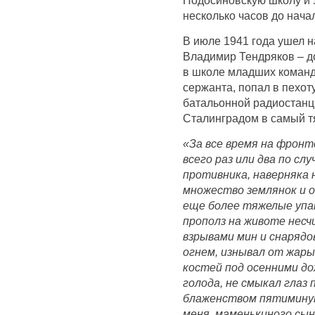
несколько часов до нача
В июле 1941 года ушел н
Владимир Тендряков – д
в школе младших команд
сержанта, попал в пехот
батальонной радиостанци
Сталинградом в самый т
«За все время на фронте
всего раз или два по сл
противника, наверняка 
множество землянок и о
еще более тяжелые упа
прополз на животе нес
взрывами мин и снаряд
огнем, изнывал от жары,
костей под осенними д
голода, не смыкал глаз
блаженством пятиминут
меня, маменькиного сын