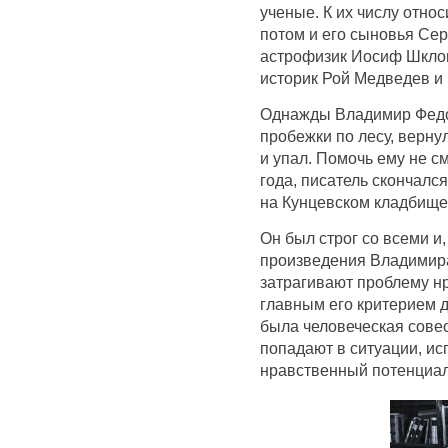
ученые. К их числу отно
потом и его сыновья Сер
астрофизик Иосиф Шклов
историк Рой Медведев и 
Однажды Владимир Федо
пробежки по лесу, верну
и упал. Помочь ему не см
года, писатель скончалс
на Кунцевском кладбище
Он был строг со всеми и,
произведения Владимир
затрагивают проблему н
главным его критерием д
была человеческая совес
попадают в ситуации, и
нравственный потенциал