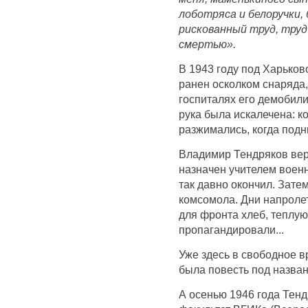
лоботряса и белоручки, 
рискованный труд, труд
смертью».
В 1943 году под Харько
ранен осколком снаряда,
госпиталях его демобили
рука была искалечена: ко
разжимались, когда под
Владимир Тендряков вер
назначен учителем военн
так давно окончил. Зате
комсомола. Дни напроле
для фронта хлеб, теплую
пропагандировали...
Уже здесь в свободное в
была повесть под назван
А осенью 1946 года Тен