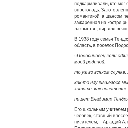
подкармливали, кто мог 
впроголодь. Заготовленн
романтикой, а шансом п
зажаренная на костре ры
лакомство, пир для вечн
В 1938 году семья Тенд
область, в поселок Подо
«Подосиновец если офи
моей родиной,
то уж во всяком случае,
как-то научившегося мы
хотите, как писателя» 
пишет Владимир Тендря
Его школьным учителем 
человек, ставший впосл
писателем, – Аркадий А
Подосиновскую школу и 