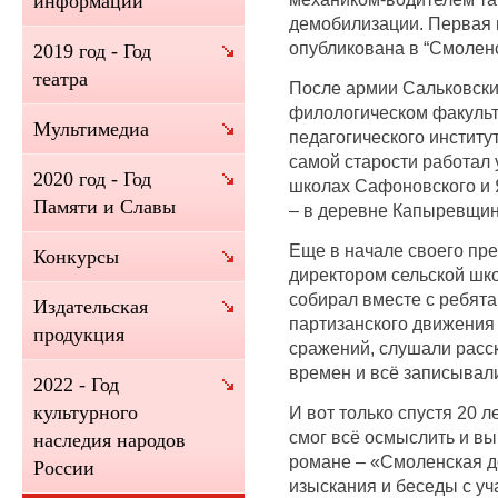
информации
демобилизации. Первая 
опубликована в “Смоленс
2019 год - Год
театра
После армии Сальковский
филологическом факульт
Мультимедиа
педагогического институт
самой старости работал 
2020 год - Год
школах Сафоновского и 
Памяти и Славы
– в деревне Капыревщин
Еще в начале своего пре
Конкурсы
директором сельской шк
собирал вместе с ребят
Издательская
партизанского движения
продукция
сражений, слушали расс
времен и всё записывал
2022 - Год
культурного
И вот только спустя 20 
смог всё осмыслить и в
наследия народов
романе – «Смоленская д
России
изыскания и беседы с у