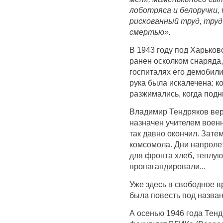
лоботряса и белоручки, 
рискованный труд, труд
смертью».
В 1943 году под Харько
ранен осколком снаряда,
госпиталях его демобили
рука была искалечена: ко
разжимались, когда под
Владимир Тендряков вер
назначен учителем военн
так давно окончил. Зате
комсомола. Дни напроле
для фронта хлеб, теплую
пропагандировали...
Уже здесь в свободное в
была повесть под назван
А осенью 1946 года Тен