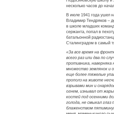
несколько часов до нача
В июле 1941 года ушел н
Владимир Тендряков – д
в школе младших команд
сержанта, попал в пехот
батальонной радиостанци
Сталинградом в самый т
«За все время на фронте
всего раз или два по сл
противника, наверняка 
множество землянок и о
еще более тяжелые упа
прополз на животе нес
взрывами мин и снаряд
огнем, изнывал от жары,
костей под осенними д
голода, не смыкал глаз
блаженством пятиминут
меня, маменькиного сын