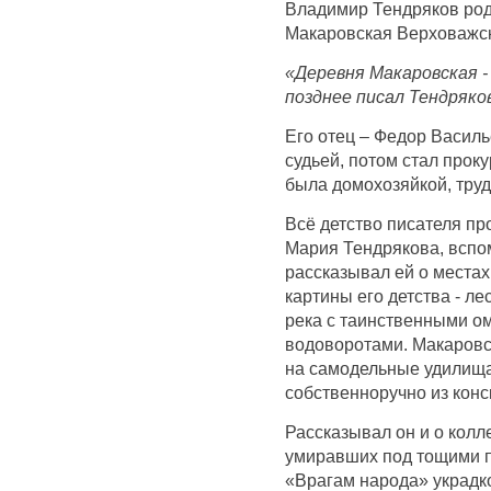
Владимир Тендряков род
Макаровская Верховажск
«Деревня Макаровская - 
позднее писал Тендряков
Его отец – Федор Васил
судьей, потом стал прок
была домохозяйкой, тр
Всё детство писателя пр
Мария Тендрякова, вспом
рассказывал ей о местах
картины его детства - ле
река с таинственными о
водоворотами. Макаровс
на самодельные удилища
собственноручно из конс
Рассказывал он и о колле
умиравших под тощими п
«Врагам народа» украдко