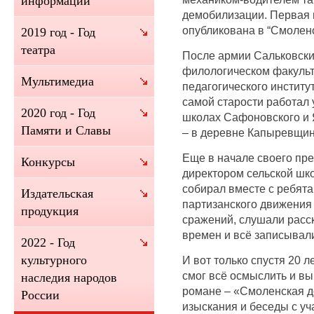
информации
демобилизации. Первая 
опубликована в “Смоленс
2019 год - Год
театра
После армии Сальковский
филологическом факульт
Мультимедиа
педагогического институт
самой старости работал 
2020 год - Год
школах Сафоновского и 
Памяти и Славы
– в деревне Капыревщин
Еще в начале своего пре
Конкурсы
директором сельской шк
собирал вместе с ребят
Издательская
партизанского движения
продукция
сражений, слушали расс
времен и всё записывал
2022 - Год
культурного
И вот только спустя 20 
смог всё осмыслить и в
наследия народов
романе – «Смоленская д
России
изыскания и беседы с у