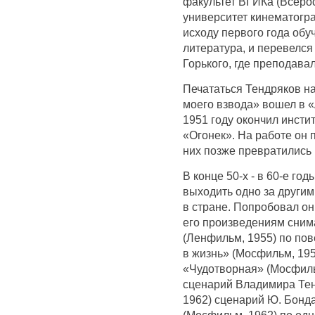
факультет ВГИКа (Всеро
университет кинематогра
исходу первого года обу
литература, и перевелся
Горького, где преподава
Печататься Тендряков на
моего взвода» вошел в 
1951 году окончил инсти
«Огонек». На работе он 
них позже превратились 
В конце 50-х - в 60-е г
выходить одно за други
в стране. Попробовал он 
его произведениям сним
(Ленфильм, 1955) по пов
в жизнь» (Мосфильм, 195
«Чудотворная» (Мосфиль
сценарий Владимира Тен
1962) сценарий Ю. Бонда
(Мосфильм, 1962) по одн