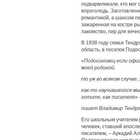
подкармливали, кто мог 
впроголодь. Заготовленн
романтикой, а шансом п
зажаренная на костре ры
лакомство, пир для вечн
В 1938 году семья Тенд
область, в поселок Подо
«Подосиновец если офи
моей родиной,
то уж во всяком случае,
как-то научившегося мы
хотите, как писателя» 
пишет Владимир Тендря
Его школьным учителем 
человек, ставший впосл
писателем, – Аркадий А
Подосиновскую школу и 