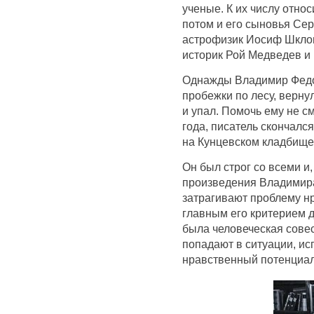
ученые. К их числу отно
потом и его сыновья Сер
астрофизик Иосиф Шклов
историк Рой Медведев и 
Однажды Владимир Федо
пробежки по лесу, верну
и упал. Помочь ему не см
года, писатель скончалс
на Кунцевском кладбище
Он был строг со всеми и,
произведения Владимир
затрагивают проблему н
главным его критерием д
была человеческая совес
попадают в ситуации, и
нравственный потенциал