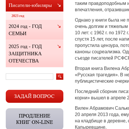
таким правдоподобным и
Писатели-юбиляры
впечатления, отразивши
2023 год
Однако у книги была не 
2024 год - ГОД
очень долгим и тяжелым 
10 лет: с 1962 г. по 1972 
СЕМЬИ
спустя 15 лет, после нап
пропустила цензура, пот
2025 год - ГОД
каноны соцреализма. Одн
ЗАЩИТНИКА
съезде писателей РСФСР
ОТЕЧЕСТВА
Вторая книга Вилена Аб
«Русская трагедия». В н
публицистические очерки
Последний сборник писа
корни» вышел в апреле 2
Вилен Абрамович Салько
20 апреля 2013 года, ем
на кладбище в деревне, 
Капыревщине.