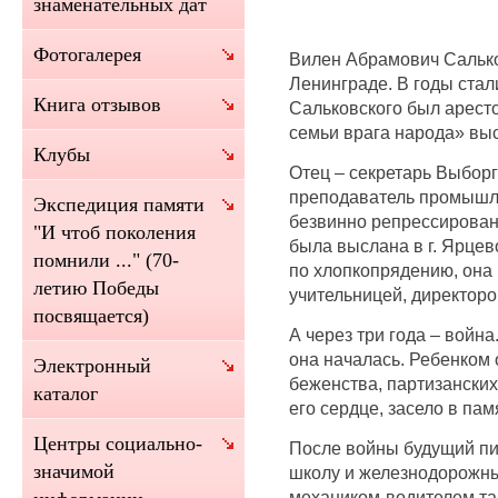
знаменательных дат
Фотогалерея
Вилен Абрамович Сальков
Ленинграде. В годы стал
Книга отзывов
Сальковского был аресто
семьи врага народа» выс
Клубы
Отец – секретарь Выборг
преподаватель промышле
Экспедиция памяти
безвинно репрессирован 
"И чтоб поколения
была выслана в г. Ярцев
помнили ..." (70-
по хлопкопрядению, она
летию Победы
учительницей, директор
посвящается)
А через три года – война
она началась. Ребенком 
Электронный
беженства, партизанских
каталог
его сердце, засело в пам
Центры социально-
После войны будущий пи
значимой
школу и железнодорожны
механиком-водителем тан