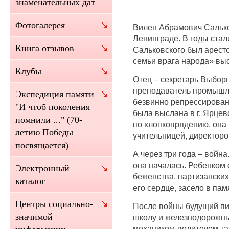
знаменательных дат
Фотогалерея
Вилен Абрамович Сальков
Ленинграде. В годы стал
Книга отзывов
Сальковского был аресто
семьи врага народа» выс
Клубы
Отец – секретарь Выборг
преподаватель промышле
Экспедиция памяти
безвинно репрессирован 
"И чтоб поколения
была выслана в г. Ярцев
помнили ..." (70-
по хлопкопрядению, она
летию Победы
учительницей, директор
посвящается)
А через три года – война
она началась. Ребенком 
Электронный
беженства, партизанских
каталог
его сердце, засело в пам
Центры социально-
После войны будущий пи
значимой
школу и железнодорожны
механиком-водителем тан