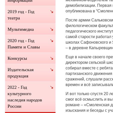
информации
демобилизации. Первая 
опубликована в “Смоленс
2019 год - Год
театра
После армии Сальковский
филологическом факульт
Мультимедиа
педагогического институт
самой старости работал 
2020 год - Год
школах Сафоновского и 
Памяти и Славы
– в деревне Капыревщин
Еще в начале своего пре
Конкурсы
директором сельской шк
собирал вместе с ребят
Издательская
партизанского движения
продукция
сражений, слушали расс
времен и всё записывал
2022 - Год
культурного
И вот только спустя 20 
смог всё осмыслить и в
наследия народов
романе – «Смоленская д
России
изыскания и беседы с у