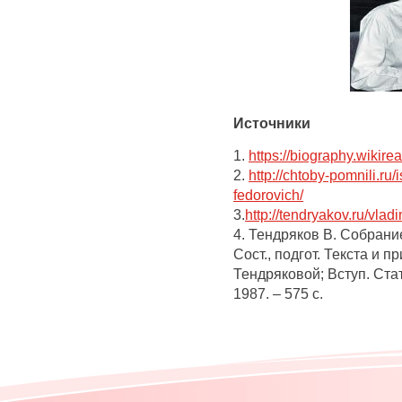
Источники
1.
https://biography.wiki
2.
http://chtoby-pomnili.ru/
fedorovich/
3.
http://tendryakov.ru/vlad
4. Тендряков В. Собрание 
Сост., подгот. Текста и 
Тендряковой; Вступ. Стат
1987. – 575 с.