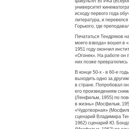
факультет ВГИКа (Всеро
университет кинематогра
исходу первого года обу
литература, и перевелся
Горького, где преподава
Печататься Тендряков на
моего взвода» вошел в 
1951 году окончил инсти
«Огонек». На работе он 
них позже превратились 
В конце 50-х - в 60-е г
выходить одно за други
в стране. Попробовал он 
его произведениям сним
(Ленфильм, 1955) по пов
в жизнь» (Мосфильм, 195
«Чудотворная» (Мосфиль
сценарий Владимира Тен
1962) сценарий Ю. Бонда
(Мосфильм, 1962) по одн