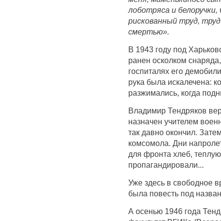
лоботряса и белоручки, 
рискованный труд, труд
смертью».
В 1943 году под Харько
ранен осколком снаряда,
госпиталях его демобили
рука была искалечена: ко
разжимались, когда под
Владимир Тендряков вер
назначен учителем военн
так давно окончил. Зате
комсомола. Дни напроле
для фронта хлеб, теплую
пропагандировали...
Уже здесь в свободное в
была повесть под назван
А осенью 1946 года Тен