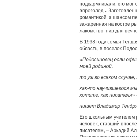
подкармливали, кто мог 
впроголодь. Заготовленн
романтикой, а шансом п
зажаренная на костре ры
лакомство, пир для вечн
В 1938 году семья Тенд
область, в поселок Подо
«Подосиновец если офи
моей родиной,
то уж во всяком случае,
как-то научившегося мы
хотите, как писателя» 
пишет Владимир Тендря
Его школьным учителем 
человек, ставший впосл
писателем, – Аркадий А
Подосиновскую школу и 