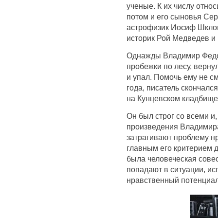
ученые. К их числу отно
потом и его сыновья Сер
астрофизик Иосиф Шклов
историк Рой Медведев и 
Однажды Владимир Федо
пробежки по лесу, верну
и упал. Помочь ему не см
года, писатель скончалс
на Кунцевском кладбище
Он был строг со всеми и,
произведения Владимир
затрагивают проблему н
главным его критерием д
была человеческая совес
попадают в ситуации, и
нравственный потенциал