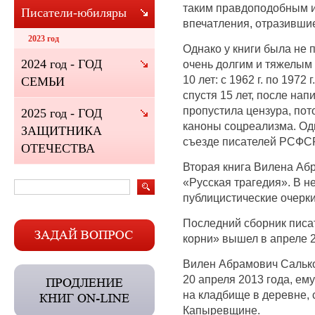
таким правдоподобным и
Писатели-юбиляры
впечатления, отразивши
2023 год
Однако у книги была не 
2024 год - ГОД
очень долгим и тяжелым 
10 лет: с 1962 г. по 1972 
СЕМЬИ
спустя 15 лет, после нап
пропустила цензура, пот
2025 год - ГОД
каноны соцреализма. Одн
ЗАЩИТНИКА
съезде писателей РСФСР
ОТЕЧЕСТВА
Вторая книга Вилена Аб
«Русская трагедия». В н
публицистические очерки
Последний сборник писа
корни» вышел в апреле 2
Вилен Абрамович Салько
20 апреля 2013 года, ем
на кладбище в деревне, 
Капыревщине.