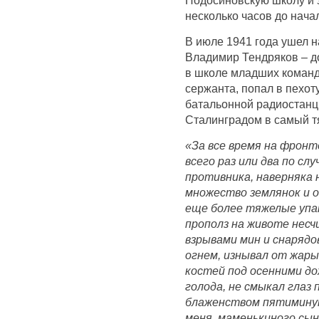
несколько часов до нача
В июле 1941 года ушел н
Владимир Тендряков – д
в школе младших команд
сержанта, попал в пехот
батальонной радиостанци
Сталинградом в самый т
«За все время на фронте
всего раз или два по сл
противника, наверняка 
множество землянок и о
еще более тяжелые упа
прополз на животе нес
взрывами мин и снаряд
огнем, изнывал от жары,
костей под осенними д
голода, не смыкал глаз
блаженством пятиминут
меня, маменькиного сын