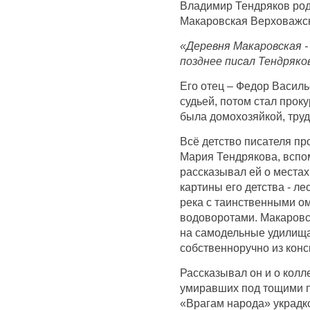
Владимир Тендряков род
Макаровская Верховажск
«Деревня Макаровская - 
позднее писал Тендряков
Его отец – Федор Васил
судьей, потом стал прок
была домохозяйкой, тр
Всё детство писателя пр
Мария Тендрякова, вспом
рассказывал ей о местах
картины его детства - ле
река с таинственными о
водоворотами. Макаровс
на самодельные удилища
собственноручно из конс
Рассказывал он и о колле
умиравших под тощими п
«Врагам народа» украдко